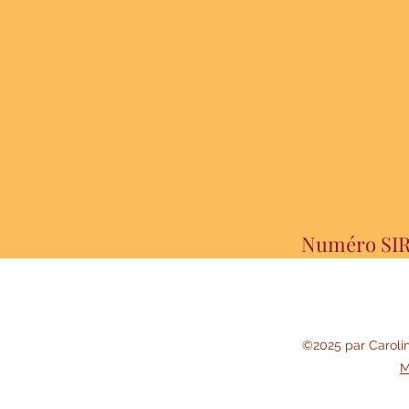
Numéro SIRE
©2025
par Caroli
M