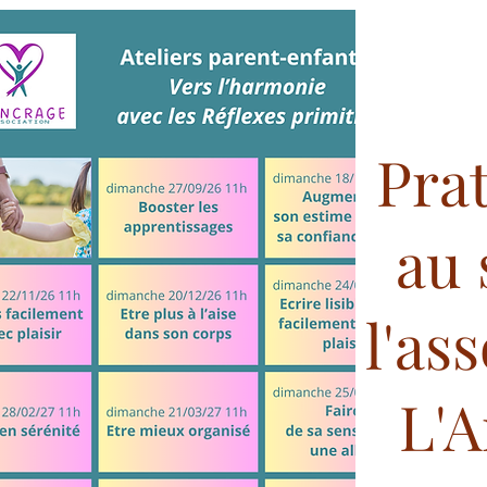
Pra
au 
l'as
L'